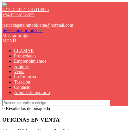
4216-5507 / 1535118875
+5491135118875
|
jesicadagatainmobiliaria@hotmail.com
Seleccionar idioma
▼
Mostrar original
MENÚ
LLAMAR
Propiedades
Emprendimientos
Alquiler
Venta
La Empresa
Tasación
Contacto
Alquiler temporario
0 Resultados de búsqueda
OFICINAS EN VENTA