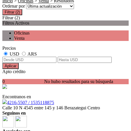
Inicio
>
Oficinas
>
Venta
> Resultados
Ordenar por
Filtrar
(2)
Filtrar
(2)
Filtros Activos
Oficinas
Venta
Precios
USD
ARS
Aplicar
Apto crédito
0
No hubo resultados para su búsqueda
Encontranos en
4216-5507 / 1535118875
Calle 10 N 4545 entre 145 y 146 Berazategui Centro
Seguinos en