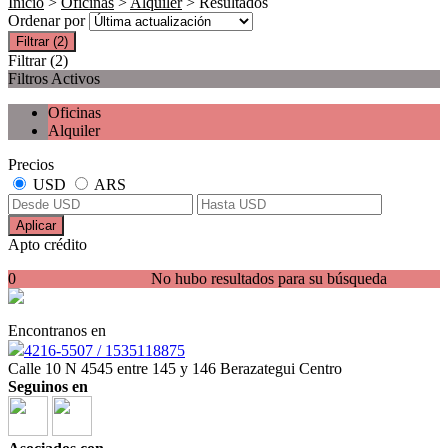
Inicio
>
Oficinas
>
Alquiler
> Resultados
Ordenar por
Filtrar
(2)
Filtrar
(2)
Filtros Activos
Oficinas
Alquiler
Precios
USD
ARS
Aplicar
Apto crédito
0
No hubo resultados para su búsqueda
Encontranos en
4216-5507 / 1535118875
Calle 10 N 4545 entre 145 y 146 Berazategui Centro
Seguinos en