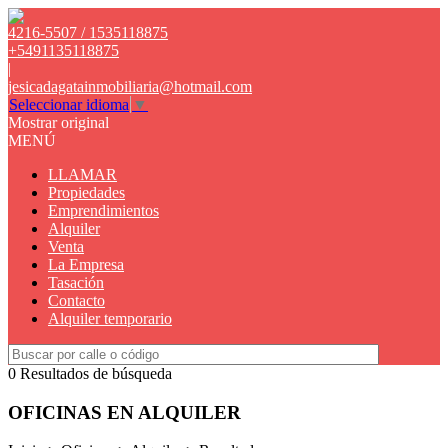
4216-5507 / 1535118875
+5491135118875
|
jesicadagatainmobiliaria@hotmail.com
Seleccionar idioma
▼
Mostrar original
MENÚ
LLAMAR
Propiedades
Emprendimientos
Alquiler
Venta
La Empresa
Tasación
Contacto
Alquiler temporario
0 Resultados de búsqueda
OFICINAS EN ALQUILER