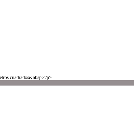
etros cuadrados&nbsp;</p>