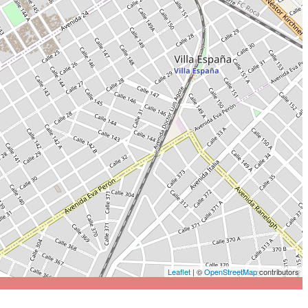
Leaflet
| ©
OpenStreetMap
contributors