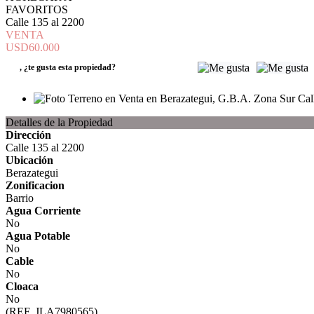
FAVORITOS
Calle 135 al 2200
VENTA
USD60.000
,
¿te gusta esta propiedad?
Detalles de la Propiedad
Dirección
Calle 135 al 2200
Ubicación
Berazategui
Zonificacion
Barrio
Agua Corriente
No
Agua Potable
No
Cable
No
Cloaca
No
(REF. JLA7980565)