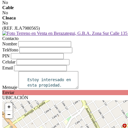
No
Cable
No
Cloaca
No
(REF. JLA7980565)
Contacto
Nombre
Teléfono
PIN
Celular
Email
Mensaje
Enviar
UBICACIÓN
+
−