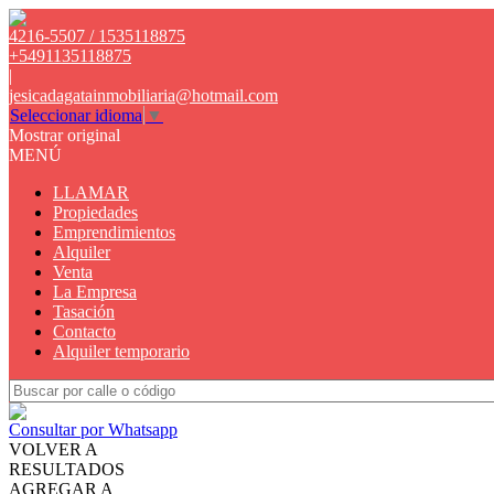
4216-5507 / 1535118875
+5491135118875
|
jesicadagatainmobiliaria@hotmail.com
Seleccionar idioma
▼
Mostrar original
MENÚ
LLAMAR
Propiedades
Emprendimientos
Alquiler
Venta
La Empresa
Tasación
Contacto
Alquiler temporario
Consultar por Whatsapp
VOLVER A
RESULTADOS
AGREGAR A