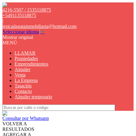
4216-5507 / 1535118875
+5491135118875
|
jesicadagatainmobiliaria@hotmail.com
Seleccionar idioma
▼
Mostrar original
MENÚ
LLAMAR
Propiedades
Emprendimientos
Alquiler
Venta
La Empresa
Tasación
Contacto
Alquiler temporario
Consultar por Whatsapp
VOLVER A
RESULTADOS
AGREGAR A