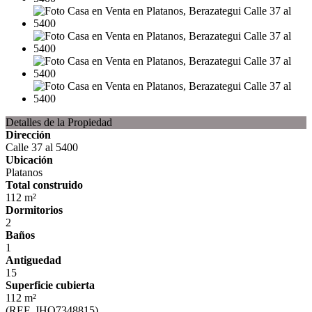
Detalles de la Propiedad
Dirección
Calle 37 al 5400
Ubicación
Platanos
Total construido
112 m²
Dormitorios
2
Baños
1
Antiguedad
15
Superficie cubierta
112 m²
(REF. JHO7348815)