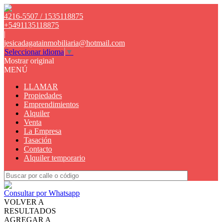
4216-5507 / 1535118875
+5491135118875
|
jesicadagatainmobiliaria@hotmail.com
Seleccionar idioma
▼
Mostrar original
MENÚ
LLAMAR
Propiedades
Emprendimientos
Alquiler
Venta
La Empresa
Tasación
Contacto
Alquiler temporario
Consultar por Whatsapp
VOLVER A
RESULTADOS
AGREGAR A