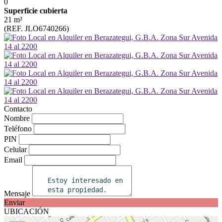
0
Superficie cubierta
21 m²
(REF. JLO6740266)
Contacto
Nombre
Teléfono
PIN
Celular
Email
Mensaje
Enviar
UBICACIÓN