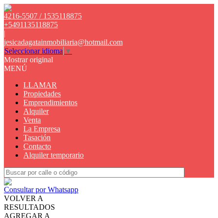
4216-5507 / 1535118875
+5491135118875
|
jesicadagatainmobiliaria@hotmail.com
Seleccionar idioma
▼
Mostrar original
MENÚ
LLAMAR
Propiedades
Emprendimientos
Alquiler
Venta
La Empresa
Tasación
Contacto
Alquiler temporario
Consultar por Whatsapp
VOLVER A
RESULTADOS
AGREGAR A