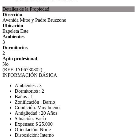
Detalles de la Propiedad
Dirección
Avenida Mitre y Padre Bruzzone
Ubicación
Ezpeleta Este
Ambientes
3
Dormitorios
2
Apto profesional
No
(REF. JAP6730802)
INFORMACIÓN BÁSICA
Ambientes : 3
Dormitorios : 2
Baños : 1
Zonificación : Barrio
Condición: Muy bueno
Antigüedad : 20 Años
Situación: Vacía
Expensas: $ 25.000
Orientación: Norte
Disposición: Interno