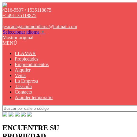
4216-5507 / 1535118875
+5491135118875
|
jesicadagatainmobiliaria@hotmail.com
Seleccionar idioma
▼
Mostrar original
MENÚ
LLAMAR
Propiedades
Emprendimientos
Alquiler
Venta
La Empresa
Tasación
Contacto
Alquiler temporario
ENCUENTRE SU
PROPIEDAD