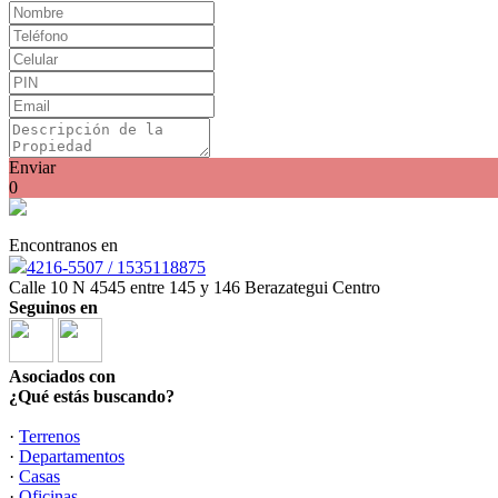
Enviar
0
Encontranos en
4216-5507 / 1535118875
Calle 10 N 4545 entre 145 y 146 Berazategui Centro
Seguinos en
Asociados con
¿Qué estás buscando?
·
Terrenos
·
Departamentos
·
Casas
·
Oficinas