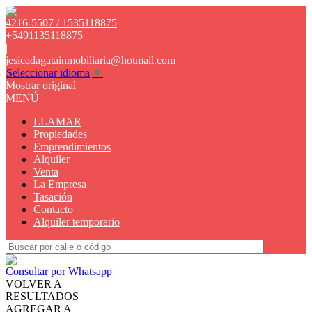
4216-5507 / 1535118875
+5491135118875
|
jesicadagatainmobiliaria@hotmail.com
Seleccionar idioma
▼
Mostrar original
MENÚ
LLAMAR
Propiedades
Emprendimientos
Alquiler
Venta
La Empresa
Tasación
Contacto
Alquiler temporario
Consultar por Whatsapp
VOLVER A
RESULTADOS
AGREGAR A