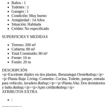
Baños : 1
Toilettes : 1
Garages : 1
Condición: Muy bueno
Antigüedad : 14 Años
Situación: Habitada
Crédito: No especificado
SUPERFICIES Y MEDIDAS
Terreno: 200 m²
Cubierta: 80 m²
Total Construido: 80 m²
Frente: 10 m
Fondo: 20 m
DESCRIPCIÓN
<p>Excelente dúplex en dos plantas, Berazategui Oeste&nbsp;</p>
<p>Planta Baja: Living- Comedor- Cocina, Toilette, parque, entrada
para vehiculo, lavadero.&nbsp;</p><p>Planta Alta: Dos dormitorios
y baño.&nbsp;</p><p>Apto crédito&nbsp;</p>
ATRIBUTOS EXTRA
: