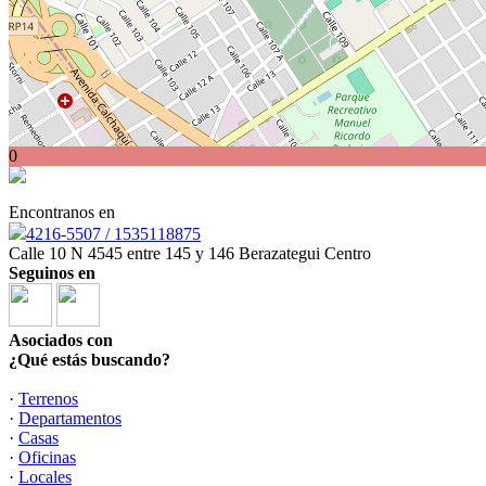
0
Encontranos en
4216-5507 / 1535118875
Calle 10 N 4545 entre 145 y 146 Berazategui Centro
Seguinos en
Asociados con
¿Qué estás buscando?
·
Terrenos
·
Departamentos
·
Casas
·
Oficinas
·
Locales