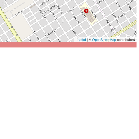
Leaflet
| ©
OpenStreetMap
contributors