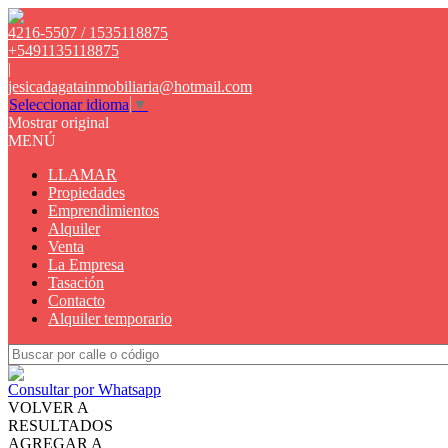
4216-5507 / 1535118875
+5491135118875
|
jesicadagatainmobiliaria@hotmail.com
Seleccionar idioma
▼
Mostrar original
MENÚ
LLAMAR
Propiedades
Emprendimientos
Alquiler
Venta
La Empresa
Tasación
Contacto
Alquiler temporario
Consultar por Whatsapp
VOLVER A
RESULTADOS
AGREGAR A