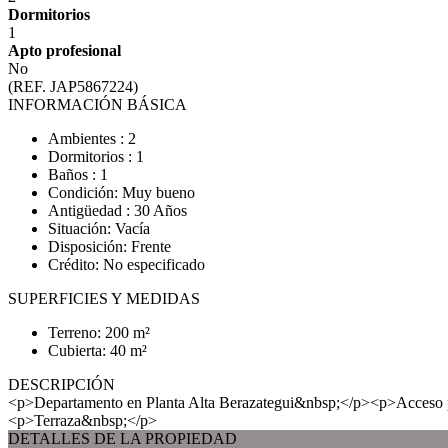
Dormitorios
1
Apto profesional
No
(REF. JAP5867224)
INFORMACIÓN BÁSICA
Ambientes : 2
Dormitorios : 1
Baños : 1
Condición: Muy bueno
Antigüedad : 30 Años
Situación: Vacía
Disposición: Frente
Crédito: No especificado
SUPERFICIES Y MEDIDAS
Terreno: 200 m²
Cubierta: 40 m²
DESCRIPCIÓN
<p>Departamento en Planta Alta Berazategui&nbsp;</p><p>Acceso 
<p>Terraza&nbsp;</p>
DETALLES DE LA PROPIEDAD