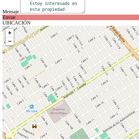
Mensaje
Enviar
UBICACIÓN
+
−